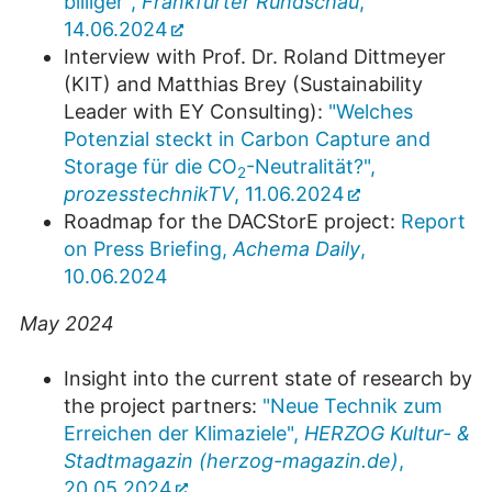
billiger",
Frankfurter Rundschau
,
14.06.2024
Interview with Prof. Dr. Roland Dittmeyer
(KIT) and Matthias Brey (Sustainability
Leader with EY Consulting):
"Welches
Potenzial steckt in Carbon Capture and
Storage für die CO
-Neutralität?",
2
prozesstechnikTV
, 11.06.2024
Roadmap for the DACStorE project:
Report
on Press Briefing,
Achema Daily
,
10.06.2024
May 2024
Insight into the current state of research by
the project partners:
"Neue Technik zum
Erreichen der Klimaziele",
HERZOG Kultur- &
Stadtmagazin (herzog-magazin.de)
,
20.05.2024